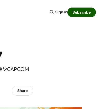
Sign in
Subscribe
7
やCAPCOM
Share