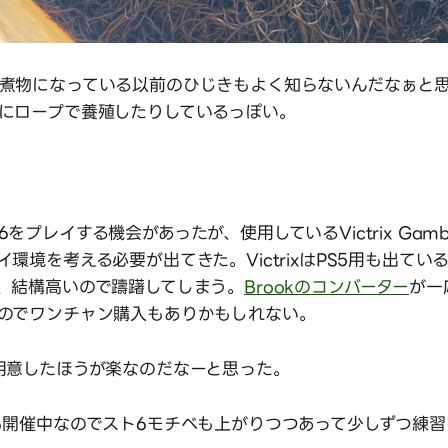
煮物になっている以前のひじきもよく知らないんだなぁと
にロープで養殖したりしているっぽい。
をプレイする機会があったが、使用しているVictrix Gamb
環境を考える必要が出てきた。VictrixはPS5用も出てい
、結構高いので躊躇してしまう。
Brookのコンバーター
が一
のでワンチャン購入もありかもしれない。
用意したほうが楽なのだなーと思った。
も開催中なのでスト6モチベも上がりつつあって少しずつ練習