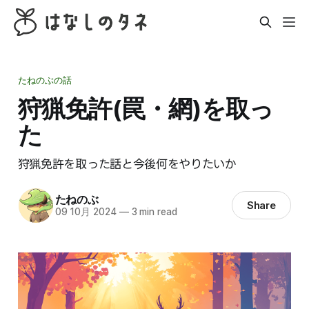
たねのぶの話
狩猟免許(罠・網)を取っ
た
狩猟免許を取った話と今後何をやりたいか
たねのぶ
Share
09 10月 2024
—
3 min read